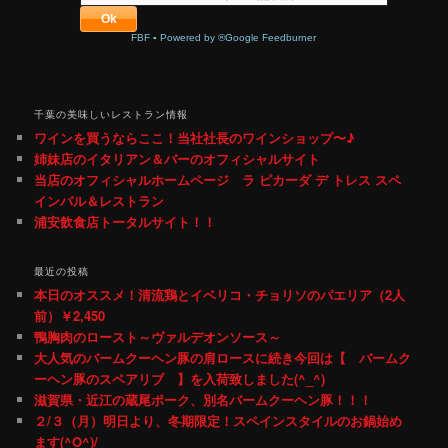
FBF
▪
Powered by ®Google Feedburner
千葉の美味しいレストラン情報
ワインを買うならここ！当社社長のワインショップ〜♪
姉妹店のイタリアン＆バーのオフィシャルサイト
当店のオフィシャルホームページ ラ ピカーダ デ トレス スペ
インバル＆レストラン
浦安飲食店トータルサイト！！
最近の投稿
本日のオススメ！清流鶏とイベリコ・チョリソのパエリア（2人
前）￥2,450
鴨胸肉のロースト～ヴァルデオンソース～
大人気のバームクーヘン豚の肩ロースに続き今回は【 バームク
ーヘン豚のスペアリブ 】を入荷致しました(^_^)
滋賀県・近江の蔵尾ポーク、別名バームクーヘン豚！！！
２/３（月）明日より、冬期限定！スペインスタイルのお鍋始め
ます(^O^)/