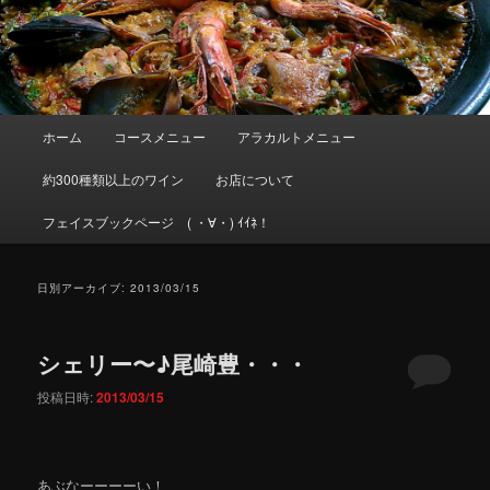
メインメニュー
ホーム
コースメニュー
アラカルトメニュー
メインコンテンツへ移動
サブコンテンツへ移動
約300種類以上のワイン
お店について
フェイスブックページ ( ・∀・) ｲｲﾈ！
日別アーカイブ:
2013/03/15
シェリー〜♪尾崎豊・・・
投稿日時:
2013/03/15
あぶなーーーーい！