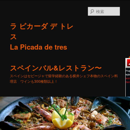
検
索
ラ ピカーダ デ トレ
ス
La Picada de tres
スペインバル&レストラン〜
Plug
wpb
スペインはセビージャで留学経験のある横井シェフ本物のスペイン料
wor
理店 ワインも300種類以上！
the