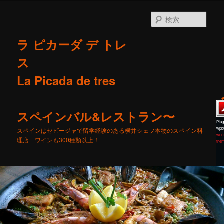
検
索
ラ ピカーダ デ トレ
ス
La Picada de tres
スペインバル&レストラン〜
Plug
wpb
スペインはセビージャで留学経験のある横井シェフ本物のスペイン料
wor
理店 ワインも300種類以上！
the