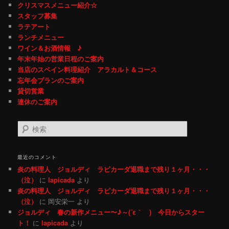
クリスマスメニュー紹介☆
スタッフ募集
ラテアート
ランチメニュー
ワイン＆お酒情報 ♪
年末年始の営業日程のご案内
当店のスペイン料理紹介 アラカルト＆コース
忘年会プランのご案内
貸切営業
連休のご案内
検索
最近のコメント
炎の料理人 ジョルディ ラピカーダ退職まで残り１ヶ月・・・
（泣）
に
lapicada
より
炎の料理人 ジョルディ ラピカーダ退職まで残り１ヶ月・・・
（泣）
に 岡安栄一 より
ジョルディ 春の新作メニュー〜♪～(´ε｀ ) 今日からスター
ト！
に
lapicada
より