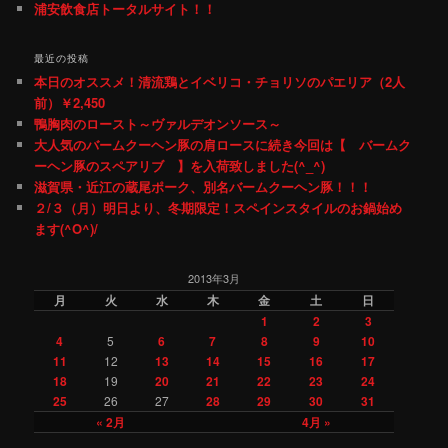
浦安飲食店トータルサイト！！
最近の投稿
本日のオススメ！清流鶏とイベリコ・チョリソのパエリア（2人
前）￥2,450
鴨胸肉のロースト～ヴァルデオンソース～
大人気のバームクーヘン豚の肩ロースに続き今回は【 バームク
ーヘン豚のスペアリブ 】を入荷致しました(^_^)
滋賀県・近江の蔵尾ポーク、別名バームクーヘン豚！！！
２/３（月）明日より、冬期限定！スペインスタイルのお鍋始め
ます(^O^)/
2013年3月
月
火
水
木
金
土
日
1
2
3
4
5
6
7
8
9
10
11
12
13
14
15
16
17
18
19
20
21
22
23
24
25
26
27
28
29
30
31
« 2月
4月 »