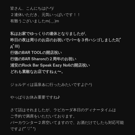
皆さん、こんにちは(^-^)/
２連休いただき、元気いっぱいです！！
有難うございましたm(._.)m
私はお家でゆっくりの連休となりましたが、
昨日の夜は周りのお店のお祝いでバーを３件ハシゴしましたΣ(ﾟ
дﾟlll)
行徳のBAR TOOLの開店祝い
行徳のBAR Sharonの２周年のお祝い
浦安のRock Bar Speak Eazy No6の開店祝い
どれも素敵なお店ですねぇ〜。
ジョルディは温泉♨に行ったみたいですよ(^-^)
やっぱりお休み重要ですね♪
さて話はそれましたが、ラピカーダ本日のディナータイムは
ご予約で満席をいただいております。
バーカウンター２席空いてますので、お酒だけでしたら対応可能
ですよ(*ﾟ▽ﾟ*)