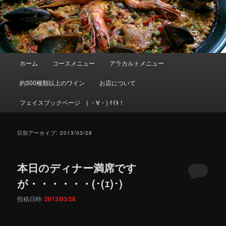
メインメニュー
ホーム
コースメニュー
アラカルトメニュー
メインコンテンツへ移動
サブコンテンツへ移動
約300種類以上のワイン
お店について
フェイスブックページ ( ・∀・) ｲｲﾈ！
日別アーカイブ:
2013/03/28
本日のディナー満席です
が・・・・・・(･(ｪ)･)
投稿日時:
2013/03/28